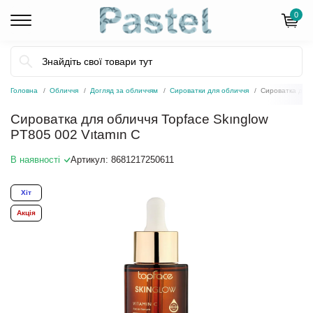
0
Головна
Обличчя
Догляд за обличчям
Сироватки для обличчя
Сироватка для 
Сироватка для обличчя Topface Skınglow
PT805 002 Vıtamın C
В наявності
Артикул:
8681217250611
Хіт
Акція