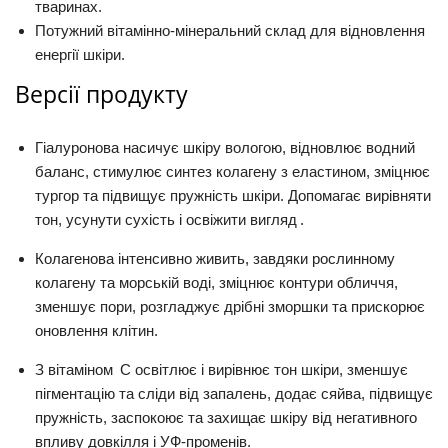
тваринах.
Потужний вітамінно-мінеральний склад для відновлення
енергії шкіри.
Версії продукту
Гіалуронова
насичує шкіру вологою, відновлює водний
баланс, стимулює синтез колагену з еластином, зміцнює
тургор та підвищує пружність шкіри. Допомагає вирівняти
тон, усунути сухість і освіжити вигляд .
Колагенова
інтенсивно живить, завдяки рослинному
колагену та морській воді, зміцнює контури обличчя,
зменшує пори, розгладжує дрібні зморшки та прискорює
оновлення клітин.
З вітаміном C
освітлює і вирівнює тон шкіри, зменшує
пігментацію та сліди від запалень, додає сяйва, підвищує
пружність, заспокоює та захищає шкіру від негативного
впливу довкілля і УФ-променів.