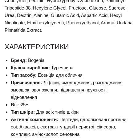
Copolymer, Lecithin, Hydroxypropyl Cyclodextrin, Palmitoyl
Tripeptide-38, Hexylene Glycol, Fructose, Glucose, Sucrose,
Urea, Dextrin, Alanine, Glutamic Acid, Aspartic Acid, Hexyl
Nicotinate, Ethylhexylglycerin, Phenoxyethanol, Aroma, Undaria
Pinnatifida Extract.
ХАРАКТЕРИСТИКИ
Бренд:
Bogenia
Країна виробник:
Туреччина
Тип засобу:
Есенція для обличчя
Призначення:
Ліфтинг, омолодження, розгладження
зморшок, зволоження, підвищення пружності,
відновлення
Вік:
25+
Тип шкіри:
Для всіх типів шкіри
Активні компоненти:
Пептиди, гідролізовані протеїни
сої, Акваксіл, екстракт ундарії перистої, сік сорго,
комплекс амінокислот, сечовина