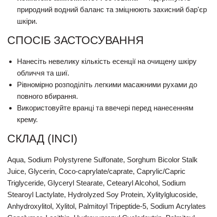
природний водний баланс та зміцнюють захисний бар'єр
шкіри.
СПОСІБ ЗАСТОСУВАННЯ
Нанесіть невелику кількість есенції на очищену шкіру
обличчя та шиї.
Рівномірно розподіліть легкими масажними рухами до
повного вбирання.
Використовуйте вранці та ввечері перед нанесенням
крему.
СКЛАД (INCI)
Aqua, Sodium Polystyrene Sulfonate, Sorghum Bicolor Stalk
Juice, Glycerin, Coco-caprylate/caprate, Caprylic/Capric
Triglyceride, Glyceryl Stearate, Cetearyl Alcohol, Sodium
Stearoyl Lactylate, Hydrolyzed Soy Protein, Xylitylglucoside,
Anhydroxylitol, Xylitol, Palmitoyl Tripeptide-5, Sodium Acrylates