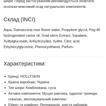
шкіри. Перед застосуванням рекомендується збовтати,
оскільки можливий осад натуральних компонентів.
Склад (INCI):
Aqua, Damascena rose flower water, Propylene glycol, Peg-40
hydrogenated castor oil, Snail slime Extract, Squalane,
Xylitylglucoside, Anhydroxylitol, Xylitol, Citric acid,
Ethyhexylglycerine, Phenoxyethanol, Parfu
m.
Характеристики:
Бренд:
HOLLYSKIN
Країна виробник:
Україна
Тип шкіри:
Комбінована, суха
Активні компоненти:
Муцин равлика, гідролат троянди,
сквалан, зволожувальний комплекс
Ефект та комфорт:
Регенерація, зняття набряків,