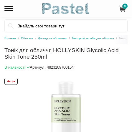
0
Головна
Обличчя
Догляд за обличчям
Тонізуючі засоби для обличчя
Тонік для
Тонік для обличчя HOLLYSKIN Glycolic Acid
Skin Tone 250ml
В наявності
Артикул:
4823109700154
Акція