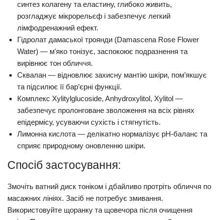
синтез колагену та еластину, глибоко живить,
розгладжує мікрорельєф і забезпечує легкий
лімфодренажний ефект.
Гідролат дамаської троянди (Damascena Rose Flower
Water)
— м'яко тонізує, заспокоює подразнення та
вирівнює тон обличчя.
Сквалан
— відновлює захисну мантію шкіри, пом’якшує
та підсилює її бар’єрні функції.
Комплекс Xylitylglucoside, Anhydroxylitol, Xylitol
—
забезпечує пролонговане зволоження на всіх рівнях
епідермісу, усуваючи сухість і стягнутість.
Лимонна кислота
— делікатно нормалізує pH-баланс та
сприяє природному оновленню шкіри.
Спосіб застосування:
Змочіть ватний диск тоніком і дбайливо протріть обличчя по
масажних лініях. Засіб
не потребує змивання
.
Використовуйте щоранку та щовечора після очищення