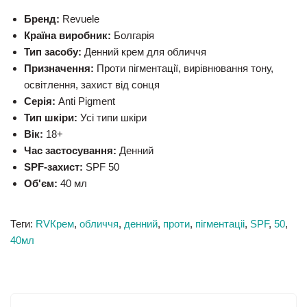
Бренд:
Revuele
Країна виробник:
Болгарія
Тип засобу:
Денний крем для обличчя
Призначення:
Проти пігментації, вирівнювання тону,
освітлення, захист від сонця
Серія:
Anti Pigment
Тип шкіри:
Усі типи шкіри
Вік:
18+
Час застосування:
Денний
SPF-захист:
SPF 50
Об'єм:
40 мл
Теги:
RVКрем
,
обличчя
,
денний
,
проти
,
пігментаціі
,
SPF
,
50
,
40мл