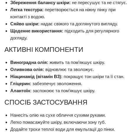
Збереження балансу шкіри:
не пересушує та не стягує.
Легка текстура:
перетворюється на ніжну пінку при
контакті з водою.
Сяйво шкіри:
надає свіжого та доглянутого вигляду.
Щоденне використання:
підходить для регулярного
догляду.
АКТИВНІ КОМПОНЕНТИ
Виноградна олія:
живить та пом’якшує шкіру.
Оливкова олія:
відновлює та зволожує.
Ніацинамід (вітамін B3):
покращує тон шкіри та її стан.
Гліцерин:
забезпечує зволоження.
Алантоїн:
заспокоює та пом’якшує шкіру.
СПОСІБ ЗАСТОСУВАННЯ
Нанесіть олію на сухе обличчя сухими руками.
Легко помасажуйте шкіру, включаючи зону губ.
Додайте трохи теплої води для емульгації до пінки.