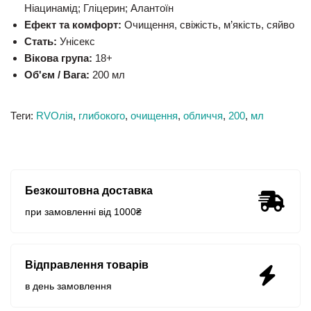
Ніацинамід; Гліцерин; Алантоїн
Ефект та комфорт:
Очищення, свіжість, м’якість, сяйво
Стать:
Унісекс
Вікова група:
18+
Об'єм / Вага:
200 мл
Теги:
RVОлія
,
глибокого
,
очищення
,
обличчя
,
200
,
мл
Безкоштовна доставка
при замовленні від 1000₴
Відправлення товарів
в день замовлення