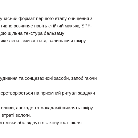
учасний формат першого етапу очищення з
ивно розчиняє навіть стійкий макіяж, SPF-
одою щільна текстура бальзаму
 яке легко змивається, залишаючи шкіру
уднення та сонцезахисні засоби, запобігаючи
еретворюється на приємний ритуал завдяки
оливи, авокадо та макадамії живлять шкіру,
 втраті вологи.
плівки або відчуття стягнутості після