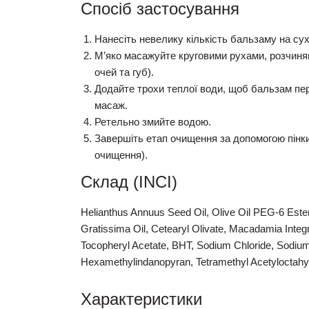
Спосіб застосування
Нанесіть невелику кількість бальзаму на
су
М’яко масажуйте круговими рухами, розчиняю
очей та губ).
Додайте трохи теплої води, щоб бальзам пер
масаж.
Ретельно змийте водою.
Завершіть етап очищення за допомогою пінк
очищення).
Склад (INCI)
Helianthus Annuus Seed Oil, Olive Oil PEG-6 Ester
Gratissima Oil, Cetearyl Olivate, Macadamia Integr
Tocopheryl Acetate, BHT, Sodium Chloride, Sodium 
Hexamethylindanopyran, Tetramethyl Acetyloctahyd
Характеристики