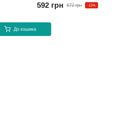
592 грн
672 грн
-12%
До кошика