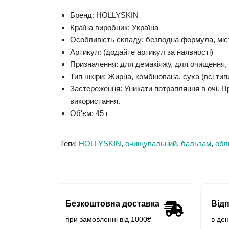
Бренд:
HOLLYSKIN
Країна виробник:
Україна
Особливість складу:
безводна формула, міст
Артикул:
(додайте артикул за наявності)
Призначення:
для демакіяжу, для очищення,
Тип шкіри:
Жирна, комбінована, суха (всі тип
Застереження:
Уникати потрапляння в очі. П
використання.
Об'єм:
45 г
Теги:
HOLLYSKIN
,
очищувальний
,
бальзам
,
обл
Безкоштовна доставка
Від
при замовленні від 1000₴
в де