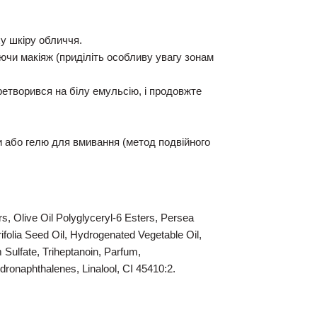
ху
шкіру обличчя.
чи макіяж (приділіть особливу увагу зонам
етворився на білу емульсію, і продовжте
и або гелю для вмивання (метод подвійного
s, Olive Oil Polyglyceryl-6 Esters, Persea
ifolia Seed Oil, Hydrogenated Vegetable Oil,
Sulfate, Triheptanoin, Parfum,
ronaphthalenes, Linalool, CI 45410:2.