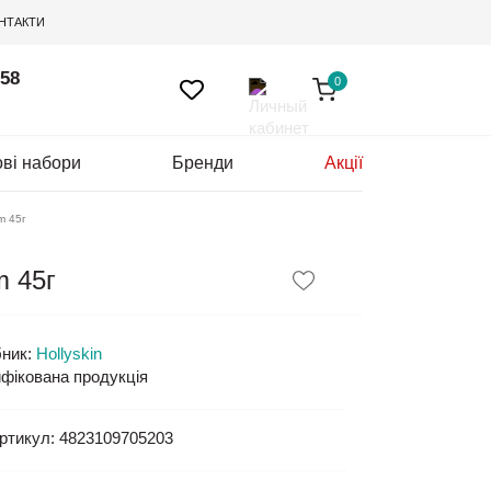
НТАКТИ
 58
0
ві набори
Бренди
Акції
m 45г
m 45г
ник:
Hollyskin
фікована продукція
ртикул:
4823109705203