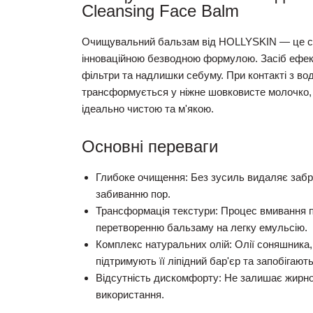
Cleansing Face Balm
Очищувальний бальзам від
HOLLYSKIN
— це с
інноваційною безводною формулою. Засіб ефект
фільтри та надлишки себуму. При контакті з в
трансформується у ніжне шовковисте молочко,
ідеально чистою та м'якою.
Основні переваги
Глибоке очищення:
Без зусиль видаляє забр
забиванню пор.
Трансформація текстури:
Процес вмивання п
перетворенню бальзаму на легку емульсію.
Комплекс натуральних олій:
Олії соняшника, 
підтримують її ліпідний бар'єр та запобігають
Відсутність дискомфорту:
Не залишає жирної 
використання.