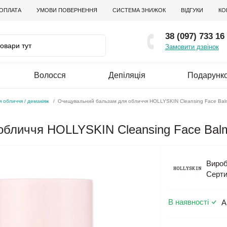
 ОПЛАТА
УМОВИ ПОВЕРНЕННЯ
СИСТЕМА ЗНИЖОК
ВІДГУКИ
КО
38 (097) 733 16
Замовити дзвінок
Волосся
Депіляція
Подарунко
 обличчя / демакіяж
Очищувальний бальзам для обличчя HOLLYSKIN Cleansing Face Bal
бличчя HOLLYSKIN Cleansing Face Bal
Вироб
Серти
В наявності
А