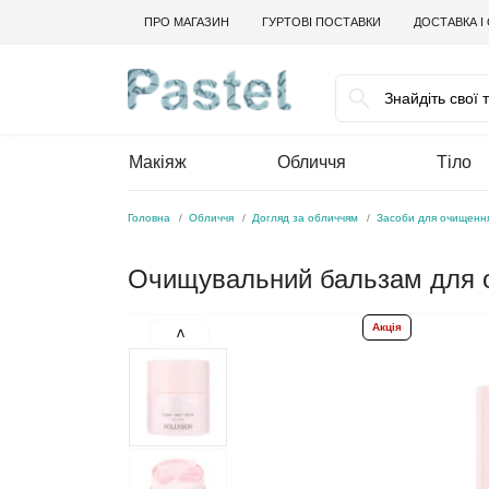
ПРО МАГАЗИН
ГУРТОВІ ПОСТАВКИ
ДОСТАВКА І
Макіяж
Обличчя
Тіло
Головна
Обличчя
Догляд за обличчям
Засоби для очищення
Очищувальний бальзам для о
Акція
<