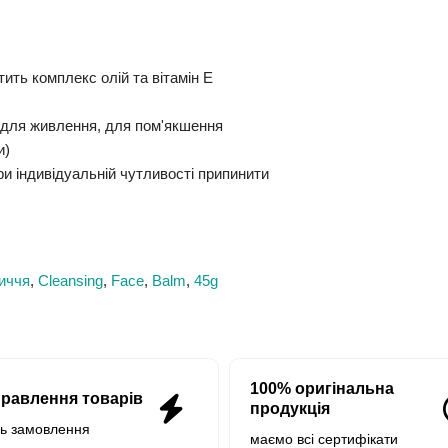
ить комплекс олій та вітамін Е
 для живлення, для пом'якшення
и)
ри індивідуальній чутливості припинити
иччя
,
Cleansing
,
Face
,
Balm
,
45g
100% оригінальна
правлення товарів
продукція
нь замовлення
маємо всі сертифікати