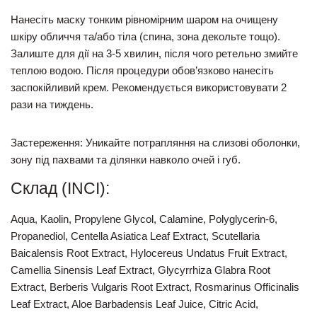
Нанесіть маску тонким рівномірним шаром на очищену
шкіру обличчя та/або тіла (спина, зона декольте тощо).
Залиште для дії на
3-5 хвилин
, після чого ретельно змийте
теплою водою. Після процедури обов’язково нанесіть
заспокійливий крем. Рекомендується використовувати
2
рази на тиждень
.
Застереження:
Уникайте потрапляння на слизові оболонки,
зону під пахвами та ділянки навколо очей і губ.
Склад (INCI):
Aqua, Kaolin, Propylene Glycol, Calamine, Polyglycerin-6,
Propanediol,
Centella Asiatica Leaf Extract, Scutellaria
Baicalensis Root Extract, Hylocereus Undatus Fruit Extract,
Camellia Sinensis Leaf Extract, Glycyrrhiza Glabra Root
Extract, Berberis Vulgaris Root Extract, Rosmarinus Officinalis
Leaf Extract
, Aloe Barbadensis Leaf Juice, Citric Acid,