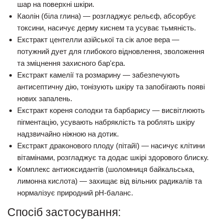
шар на поверхні шкіри.
Каолін (біла глина)
— розгладжує рельєф, абсорбує
токсини, насичує дерму киснем та усуває тьмяність.
Екстракт центелли азійської та сік алое вера
—
потужний дует для глибокого відновлення, зволоження
та зміцнення захисного бар'єра.
Екстракт камелії та розмарину
— забезпечують
антисептичну дію, тонізують шкіру та запобігають появі
нових запалень.
Екстракт кореня солодки та барбарису
— висвітлюють
пігментацію, усувають набряклість та роблять шкіру
надзвичайно ніжною на дотик.
Екстракт драконового плоду (пітайї)
— насичує клітини
вітамінами, розгладжує та додає шкірі здорового блиску.
Комплекс антиоксидантів (шоломниця байкальська,
лимонна кислота)
— захищає від вільних радикалів та
нормалізує природний pH-баланс.
Спосіб застосування: