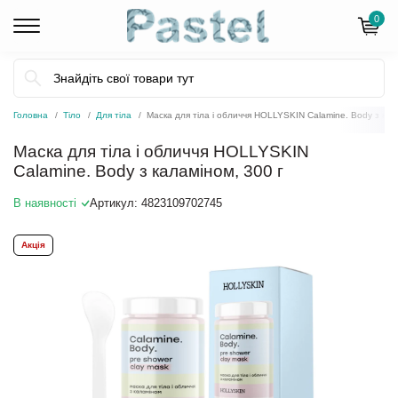
0
Головна
Тіло
Для тіла
Маска для тіла і обличчя HOLLYSKIN Calamine. Body з кал
Маска для тіла і обличчя HOLLYSKIN
Calamine. Body з каламіном, 300 г
В наявності
Артикул:
4823109702745
Акція