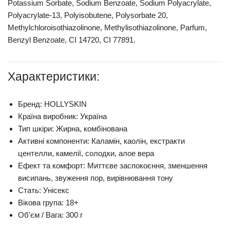
Potassium Sorbate, Sodium Benzoate, Sodium Polyacrylate,
Polyacrylate-13, Polyisobutene, Polysorbate 20,
Methylchloroisothiazolinone, Methylisothiazolinone, Parfum,
Benzyl Benzoate, CІ 14720, СІ 77891.
Характеристики:
Бренд:
HOLLYSKIN
Країна виробник:
Україна
Тип шкіри:
Жирна, комбінована
Активні компоненти:
Каламін, каолін, екстракти
центелли, камелії, солодки, алое вера
Ефект та комфорт:
Миттєве заспокоєння, зменшення
висипань, звуження пор, вирівнювання тону
Стать:
Унісекс
Вікова група:
18+
Об'єм / Вага:
300 г