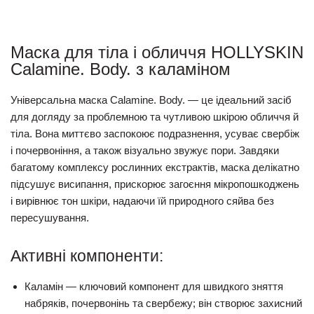
Маска для тіла і обличчя HOLLYSKIN
Calamine. Body. з каламіном
Універсальна маска Calamine. Body. — це ідеальний засіб
для догляду за проблемною та чутливою шкірою обличчя й
тіла. Вона миттєво заспокоює подразнення, усуває свербіж
і почервоніння, а також візуально звужує пори. Завдяки
багатому комплексу рослинних екстрактів, маска делікатно
підсушує висипання, прискорює загоєння мікропошкоджень
і вирівнює тон шкіри, надаючи їй природного сяйва без
пересушування.
Активні компоненти:
Каламін
— ключовий компонент для швидкого зняття
набряків, почервонінь та свербежу; він створює захисний