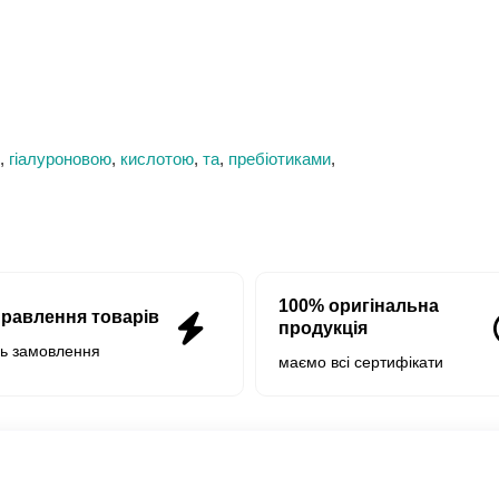
,
гіалуроновою
,
кислотою
,
та
,
пребіотиками
,
100% оригінальна
правлення товарів
продукція
нь замовлення
маємо всі сертифікати