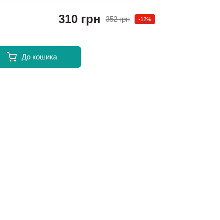
310 грн
352 грн
-12%
До кошика