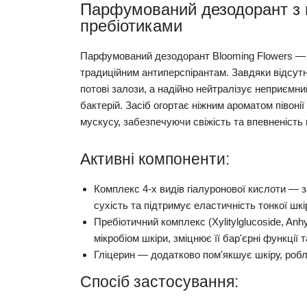
Парфумований дезодорант з г
пребіотиками
Парфумований дезодорант Blooming Flowers — 
традиційним антиперспірантам. Завдяки відсутно
потові залози, а надійно нейтралізує неприємни
бактерій. Засіб огортає ніжним ароматом півон
мускусу, забезпечуючи свіжість та впевненість 
Активні компоненти:
Комплекс 4-х видів гіалуронової кислоти
— з
сухість та підтримує еластичність тонкої шкі
Пребіотичний комплекс (Xylitylglucoside, Anhydr
мікробіом шкіри, зміцнює її бар'єрні функції 
Гліцерин
— додатково пом'якшує шкіру, робля
Спосіб застосування: