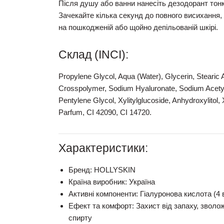
Після душу або ванни нанесіть дезодорант тонк
Зачекайте кілька секунд до повного висихання,
на пошкодженій або щойно депільованій шкірі.
Склад (INCI):
Propylene Glycol, Aqua (Water), Glycerin, Steari
Crosspolymer, Sodium Hyaluronate, Sodium Acetyl
Pentylene Glycol, Xylitylglucoside, Anhydroxylitol, 
Parfum, CI 42090, CI 14720.
Характеристики:
Бренд:
HOLLYSKIN
Країна виробник:
Україна
Активні компоненти:
Гіалуронова кислота (4 в
Ефект та комфорт:
Захист від запаху, зволо
спирту