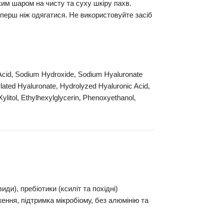
им шаром на чисту та суху шкіру пахв.
 перш ніж одягатися. Не використовуйте засіб
c Acid, Sodium Hydroxide, Sodium Hyaluronate
ated Hyaluronate, Hydrolyzed Hyaluronic Acid,
Xylitol, Ethylhexylglycerin, Phenoxyethanol,
иди), пребіотики (ксиліт та похідні)
ження, підтримка мікробіому, без алюмінію та