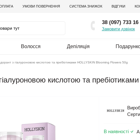
 ОПЛАТА
УМОВИ ПОВЕРНЕННЯ
СИСТЕМА ЗНИЖОК
ВІДГУКИ
КО
38 (097) 733 16
Замовити дзвінок
Волосся
Депіляція
Подарунко
орант з гіалуроновою кислотою та пребіотиками HOLLYSKIN Blooming Flowers 50g
гіалуроновою кислотою та пребіотикам
Вироб
Серти
В наявності
А