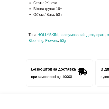
Стать:
Жіноча
Вікова група:
16+
Об'єм / Вага:
50 г
Теги:
HOLLYSKIN
,
парфумований
,
дезодорант
,
з
Blooming
,
Flowers
,
50g
Безкоштовна доставка
Від
при замовленні від 1000₴
в де