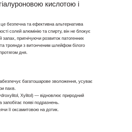
іалуроновою кислотою і
це безпечна та ефективна альтернатива
сті солей алюмінію та спирту, він не блокує
й запах, пригнічуючи розвиток патогенних
ії та троянди з витонченим шлейфом білого
протягом дня.
абезпечує багатошарове зволоження, усуває
ри пахв.
oxylitol, Xylitol)
— відновлює природний
та запобігає появі подразнень.
чи її оксамитовою на дотик.