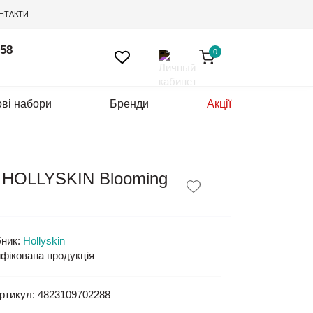
НТАКТИ
 58
0
ві набори
Бренди
Акції
и HOLLYSKIN Blooming
ник:
Hollyskin
фікована продукція
ртикул:
4823109702288