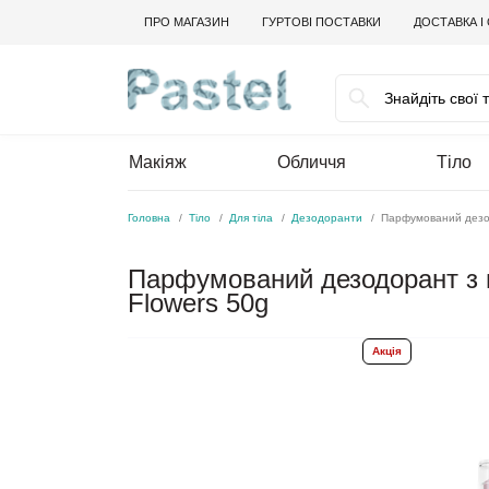
ПРО МАГАЗИН
ГУРТОВІ ПОСТАВКИ
ДОСТАВКА І
Макіяж
Обличчя
Тіло
Головна
Тіло
Для тіла
Дезодоранти
Парфумований дезод
Парфумований дезодорант з 
Flowers 50g
Акція