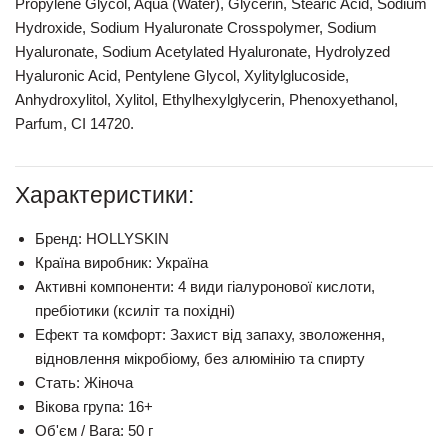
Propylene Glycol, Aqua (Water), Glycerin, Stearic Acid, Sodium
Hydroxide, Sodium Hyaluronate Crosspolymer, Sodium
Hyaluronate, Sodium Acetylated Hyaluronate, Hydrolyzed
Hyaluronic Acid, Pentylene Glycol, Xylitylglucoside,
Anhydroxylitol, Xylitol, Ethylhexylglycerin, Phenoxyethanol,
Parfum, CI 14720.
Характеристики:
Бренд:
HOLLYSKIN
Країна виробник:
Україна
Активні компоненти:
4 види гіалуронової кислоти,
пребіотики (ксиліт та похідні)
Ефект та комфорт:
Захист від запаху, зволоження,
відновлення мікробіому, без алюмінію та спирту
Стать:
Жіноча
Вікова група:
16+
Об'єм / Вага:
50 г