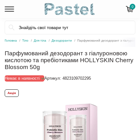
0
Головна
Тіло
Для тіла
Дезодоранти
Парфумований дезодорант з гіалуроново
Парфумований дезодорант з гіалуроновою
кислотою та пребіотиками HOLLYSKIN Cherry
Blossom 50g
Немає в наявності
Артикул:
4823109702295
Акція