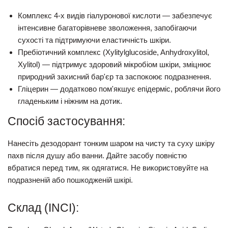
Комплекс 4-х видів гіалуронової кислоти
— забезпечує
інтенсивне багаторівневе зволоження, запобігаючи
сухості та підтримуючи еластичність шкіри.
Пребіотичний комплекс (Xylitylglucoside, Anhydroxylitol,
Xylitol)
— підтримує здоровий мікробіом шкіри, зміцнює
природний захисний бар'єр та заспокоює подразнення.
Гліцерин
— додатково пом'якшує епідерміс, роблячи його
гладеньким і ніжним на дотик.
Спосіб застосування:
Нанесіть дезодорант тонким шаром на чисту та суху шкіру
пахв після душу або ванни. Дайте засобу повністю
вбратися перед тим, як одягатися. Не використовуйте на
подразненій або пошкодженій шкірі.
Склад (INCI):