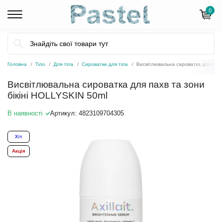
0
Головна
Тіло
Для тіла
Сироватки для тіла
Висвітлювальна сироватка для пахв
Висвітлювальна сироватка для пахв та зони
бікіні HOLLYSKIN 50ml
В наявності
Артикул:
4823109704305
Хіт
Акція