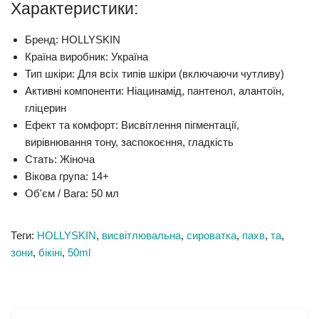
Характеристики:
Бренд:
HOLLYSKIN
Країна виробник:
Україна
Тип шкіри:
Для всіх типів шкіри (включаючи чутливу)
Активні компоненти:
Ніацинамід, пантенол, алантоїн,
гліцерин
Ефект та комфорт:
Висвітлення пігментації,
вирівнювання тону, заспокоєння, гладкість
Стать:
Жіноча
Вікова група:
14+
Об'єм / Вага:
50 мл
Теги:
HOLLYSKIN
,
висвітлювальна
,
сироватка
,
пахв
,
та
,
зони
,
бікіні
,
50ml