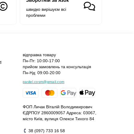
Зворотній зв'язок
швидко вирішуєм всі
проблеми
відправка товару
Пн-Пт: 10:00-17:00
и
прийом замовлень та консультація
Пн-Нд: 09:00-20:00
pastel.cosm@gmail.com
ФОП Личак Віталій Володимирович
ЄДРПОУ 2860009057 Адреса: 03067,
місто Київ, вулиця Олекси Тихого 84
38 (097) 733 16 58