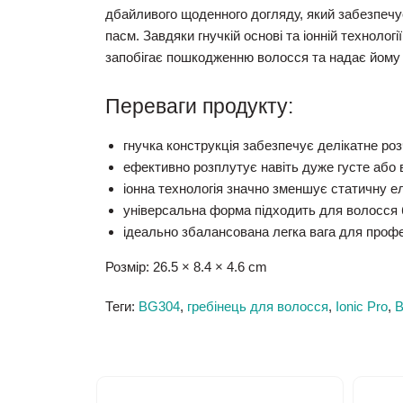
дбайливого щоденного догляду, який забезпеч
пасм. Завдяки гнучкій основі та іонній технолог
запобігає пошкодженню волосся та надає йому в
Переваги продукту:
гнучка конструкція забезпечує делікатне ро
ефективно розплутує навіть дуже густе або 
іонна технологія значно зменшує статичну е
універсальна форма підходить для волосся б
ідеально збалансована легка вага для проф
Розмір:
26.5 × 8.4 × 4.6 cm
Теги:
BG304
,
гребінець для волосся
,
Ionic Pro
,
B