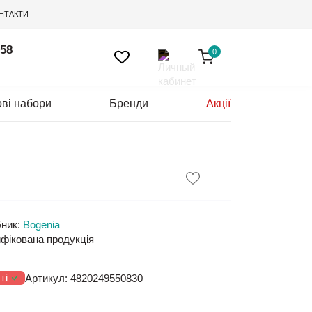
НТАКТИ
 58
0
ві набори
Бренди
Акції
ник:
Bogenia
фікована продукція
ті
Артикул:
4820249550830