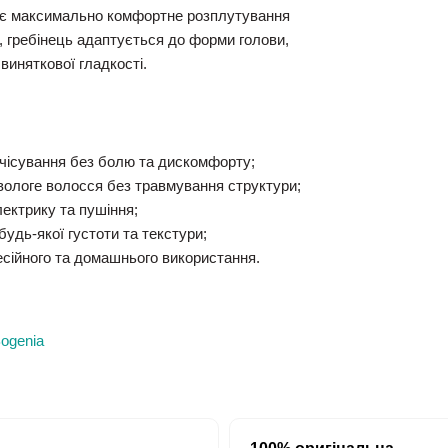
ує максимально комфортне розплутування
ії, гребінець адаптується до форми голови,
иняткової гладкості.
зчісування без болю та дискомфорту;
вологе волосся без травмування структури;
лектрику та пушіння;
удь-якої густоти та текстури;
есійного та домашнього використання.
ogenia