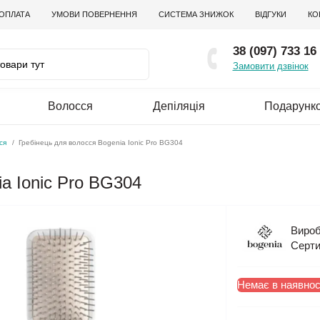
 ОПЛАТА
УМОВИ ПОВЕРНЕННЯ
СИСТЕМА ЗНИЖОК
ВІДГУКИ
КО
38 (097) 733 16
Замовити дзвінок
Волосся
Депіляція
Подарунко
ся
Гребінець для волосся Bogenia Ionic Pro BG304
a Ionic Pro BG304
Вироб
Серти
Немає в наявнос