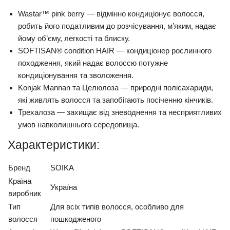
Wastar™ pink berry
— відмінно кондиціонує волосся,
робить його податливим до розчісування, м’яким, надає
йому об’єму, легкості та блиску.
SOFTISAN® condition HAIR
— кондиціонер рослинного
походження, який надає волоссю потужне
кондиціонування та зволоження.
Konjak Mannan та Целюлоза
— природні полісахариди,
які живлять волосся та запобігають посіченню кінчиків.
Трехалоза
— захищає від зневоднення та несприятливих
умов навколишнього середовища.
Характеристики:
Бренд
SOIKA
Країна
Україна
виробник
Тип
Для всіх типів волосся, особливо для
волосся
пошкодженого