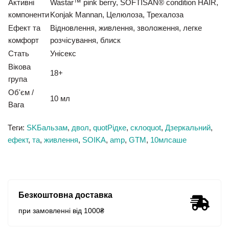
Активні
Wastar™ pink berry, SOFTISAN® condition HAIR,
компоненти
Konjak Mannan, Целюлоза, Трехалоза
Ефект та
Відновлення, живлення, зволоження, легке
комфорт
розчісування, блиск
Стать
Унісекс
Вікова
18+
група
Об'єм /
10 мл
Вага
Теги:
SKБальзам
,
двол
,
quotРідке
,
склоquot
,
Дзеркальний
,
ефект
,
та
,
живлення
,
SOIKA
,
amp
,
GTM
,
10млсаше
Безкоштовна доставка
при замовленні від 1000₴