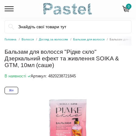
0
Головна
Волосся
Догляд за волоссям
Бальзам для волосся
Бальзам для воло
Бальзам для волосся "Рідке скло"
Дзеркальний ефект та живлення SOIKA &
GTM, 10мл (саше)
В наявності
Артикул:
4820238721845
Хіт