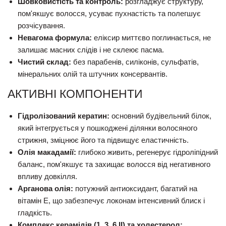
Шовковистість та контроль:
розгладжує структуру,
пом'якшує волосся, усуває пухнастість та полегшує
розчісування.
Невагома формула:
еліксир миттєво поглинається, не
залишає масних слідів і не склеює пасма.
Чистий склад:
без парабенів, силіконів, сульфатів,
мінеральних олій та штучних консервантів.
АКТИВНІ КОМПОНЕНТИ
Гідролізований кератин:
основний будівельний білок,
який інтегрується у пошкоджені ділянки волосяного
стрижня, зміцнює його та підвищує еластичність.
Олія макадамії:
глибоко живить, регенерує гідроліпідний
баланс, пом'якшує та захищає волосся від негативного
впливу довкілля.
Арганова олія:
потужний антиоксидант, багатий на
вітамін E, що забезпечує локонам інтенсивний блиск і
гладкість.
Комплекс керамідів (1, 3, 6 II) та холестерол: