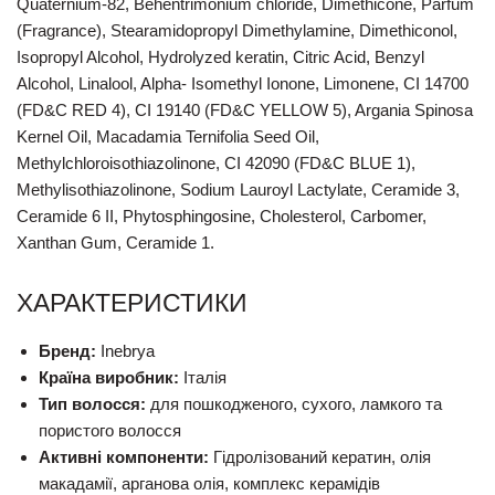
Quaternium-82, Behentrimonium chloride, Dimethicone, Parfum
(Fragrance), Stearamidopropyl Dimethylamine, Dimethiconol,
Isopropyl Alcohol, Hydrolyzed keratin, Citric Acid, Benzyl
Alcohol, Linalool, Alpha- Isomethyl Ionone, Limonene, CI 14700
(FD&C RED 4), CI 19140 (FD&C YELLOW 5), Argania Spinosa
Kernel Oil, Macadamia Ternifolia Seed Oil,
Methylchloroisothiazolinone, CI 42090 (FD&C BLUE 1),
Methylisothiazolinone, Sodium Lauroyl Lactylate, Ceramide 3,
Ceramide 6 II, Phytosphingosine, Cholesterol, Carbomer,
Xanthan Gum, Ceramide 1.
ХАРАКТЕРИСТИКИ
Бренд:
Inebrya
Країна виробник:
Італія
Тип волосся:
для пошкодженого, сухого, ламкого та
пористого волосся
Активні компоненти:
Гідролізований кератин, олія
макадамії, арганова олія, комплекс керамідів