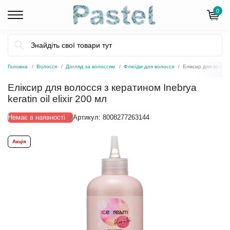
0
Головна
Волосся
Догляд за волоссям
Флюїди для волосся
Еліксир для волосся
Еліксир для волосся з кератином Inebrya
keratin oil elixir 200 мл
Немає в наявності
Артикул:
8008277263144
Акція