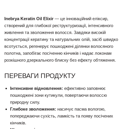
Inebrya Keratin Oil Elixir
— це інноваційний еліксир,
створений для глибокої реструктуризації, інтенсивного
живлення та зволоження волосся. Завдяки високій
концентрації кератину та натуральних олій, засіб швидко
всотується, регенерує пошкоджені ділянки волосяного
полотна, запобігає посіченню кінчиків і надає локонам
розкішного дзеркального блиску без ефекту обтяження.
ПЕРЕВАГИ ПРОДУКТУ
Інтенсивне відновлення:
ефективно заповнює
пошкоджені зони кутикули, повертаючи волоссю
природну силу.
Глибоке зволоження:
насичує пасма вологою,
попереджаючи сухість, ламкість та появу посічених
кінчиків.