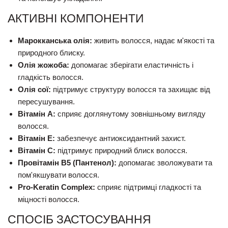
АКТИВНІ КОМПОНЕНТИ
Марокканська олія:
живить волосся, надає м'якості та
природного блиску.
Олія жожоба:
допомагає зберігати еластичність і
гладкість волосся.
Олія сої:
підтримує структуру волосся та захищає від
пересушування.
Вітамін A:
сприяє доглянутому зовнішньому вигляду
волосся.
Вітамін E:
забезпечує антиоксидантний захист.
Вітамін C:
підтримує природний блиск волосся.
Провітамін B5 (Пантенол):
допомагає зволожувати та
пом'якшувати волосся.
Pro-Keratin Complex:
сприяє підтримці гладкості та
міцності волосся.
СПОСІБ ЗАСТОСУВАННЯ