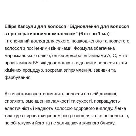
Ellips Капсули для волосся "Відновлення для волосся
з про-кератиновим комплексом" (6 шт по 1 мл)
—
інтенсивний догляд для сухого, пошкодженого та пористого
волосся з посіченими кінчиками. Формула збагачена
марокканською олією, олією жожоба, вітамінами A, C, E та
провітаміном B5, які допомагають відновити волосся після
хімічних процедур, зокрема випрямлення, завивки та
фарбування.
Активні компоненти живлять волосся по всій довжині,
сприяють зменшенню ламкості та сухості, покращують
еластичність і надають волоссю здорового вигляду. Легка
текстура сироватки рівномірно розподіляється по волоссю,
не обтяжуючи його та не залишаючи жирного блиску.