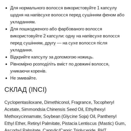
Для нормального волосся використовуйте 1 капсулу
щодня на напівсухе волосся перед сушінням феном або
укладанням.
Для пошкодженого або фарбованого волосся
використовуйте 2 капсули: одну на напівсухе волосся
перед сушінням, другу — на сухе волосся після
укладання.
Відкрийте капсулу за допомогою ножиць.
Рівномірно розподіліть вміст по довжині волосся,
уникаючи коренів.
Не змивайте.
СКЛАД (INCI)
Cyclopentasiloxane, Dimethiconol, Fragrance, Tocopheryl
Acetate, Simmondsia Chinensis Seed Oil, Ethylhexyl
Methoxycinnamate, Soybean (Glycine Soja) Oil, Panthenyl
Ethyl Ether, Retinyl Palmitate, Pistacia Lentiscus (Mastic) Gum,
Ascorbyl Palmitate, Caprylic/Capric Triglyceride, BHT.