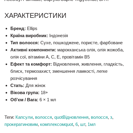
ХАРАКТЕРИСТИКИ
Бренд:
Ellips
Країна виробник:
Індонезія
Тип волосся:
Сухе, пошкоджене, пористе, фарбоване
Активні компоненти:
марокканська олія, олія жожоба,
олія сої, вітаміни A, C, E, провітамін B5
Ефект та комфорт:
Відновлення, живлення, гладкість,
блиск, термозахист, зменшення ламкості, легке
розчісування
Стать:
Для жінок
Вікова група:
18+
Об'єм / Вага:
6 × 1 мл
Теги:
Капсули
,
волосся
,
quotВідновлення
,
волосся
,
з
,
прокератиновим
,
комплексомquot
,
6
,
шт
,
1мл