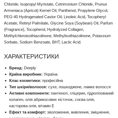
Chloride, Isopropyl Myristate, Cetrimonium Chloride, Prunus
Armeniaca (Apricot) Kernel Oil, Panthenol, Propylene Glycol,
PEG-40 Hydrogenated Castor Oil, Linoleic Acid, Tocopheryl
Acetate, Retinyl Palmitate, Glycine Soya (Soybean) Oil, Parfum
(Fragrance), Tocopherol, Hydrolyzed Collagen,
Methylchloroisothiazolinone, Methylisothiazolinone, Potassium
Sorbate, Sodium Benzoate, BHT, Lactic Acid.
ХАРАКТЕРИСТИКИ
Бренд:
Deeply
Країна виробник:
Україна
Клас косметики:
професійна
Тип шкіри/волосся:
сухе, пошкоджене, ламке волосся
Активні компоненти:
пантенол, гліцерин, гідролізований
колаген, олія абрикосових кісточок, соєва олія,
касторова олія, вітамін Е
Ефект та комфорт:
зволоження, живлення, зміцнення,