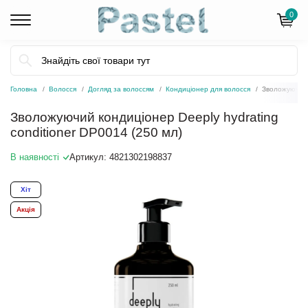
0
Головна
Волосся
Догляд за волоссям
Кондиціонер для волосся
Зволожуючий к
Зволожуючий кондиціонер Deeply hydrating
conditioner DP0014 (250 мл)
В наявності
Артикул:
4821302198837
Хіт
Акція