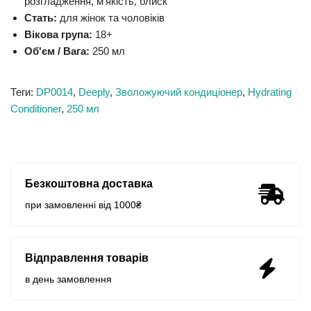
розгладження, м’якість, блиск
Стать:
для жінок та чоловіків
Вікова група:
18+
Об'єм / Вага:
250 мл
Теги:
DP0014
,
Deeply
,
Зволожуючий кондиціонер
,
Hydrating
Сonditioner
,
250 мл
Безкоштовна доставка
при замовленні від 1000₴
Відправлення товарів
в день замовлення