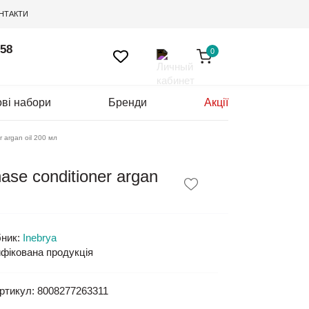
НТАКТИ
 58
0
ві набори
Бренди
Акції
 argan oil 200 мл
se conditioner argan
ник:
Inebrya
фікована продукція
ртикул:
8008277263311