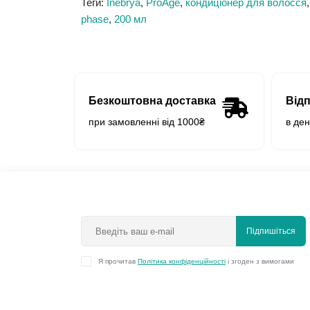
Теги:
Inebrya
,
ProAge
,
кондиціонер для волосся
phase
,
200 мл
Безкоштовна доставка
Від
при замовленні від 1000₴
в де
Підпишіться
Я прочитав
Політика конфіденційності
і згоден з вимогами