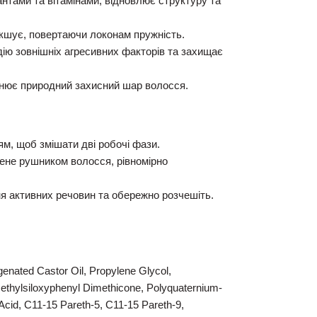
тами та вітамінами, відновлює структуру та
кшує, повертаючи локонам пружність.
дію зовнішніх агресивних факторів та захищає
іцнює природний захисний шар волосся.
м, щоб змішати дві робочі фази.
шене рушником волосся, рівномірно
 активних речовин та обережно розчешіть.
enated Castor Oil, Propylene Glycol,
ethylsiloxyphenyl Dimethicone, Polyquaternium-
 Acid, C11-15 Pareth-5, C11-15 Pareth-9,