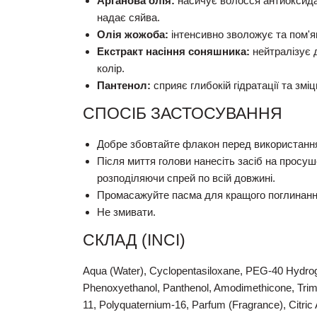
Арганова олія:
насичує волосся антиоксидан
надає сяйва.
Олія жожоба:
інтенсивно зволожує та пом'я
Екстракт насіння соняшника:
нейтралізує 
колір.
Пантенол:
сприяє глибокій гідратації та зм
СПОСІБ ЗАСТОСУВАННЯ
Добре збовтайте флакон перед використання
Після миття голови нанесіть засіб на просу
розподіляючи спрей по всій довжині.
Промасажуйте пасма для кращого поглинання
Не змивати.
СКЛАД (INCI)
Aqua (Water), Cyclopentasiloxane, PEG-40 Hydrog
Phenoxyethanol, Panthenol, Amodimethicone, Trim
11, Polyquaternium-16, Parfum (Fragrance), Citric