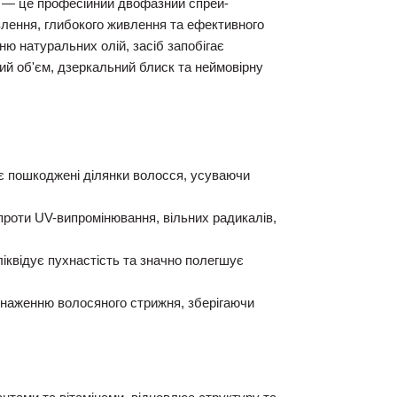
— це професійний двофазний спрей-
влення, глибокого живлення та ефективного
ю натуральних олій, засіб запобігає
ий об'єм, дзеркальний блиск та неймовірну
 пошкоджені ділянки волосся, усуваючи
проти UV-випромінювання, вільних радикалів,
іквідує пухнастість та значно полегшує
наженню волосяного стрижня, зберігаючи