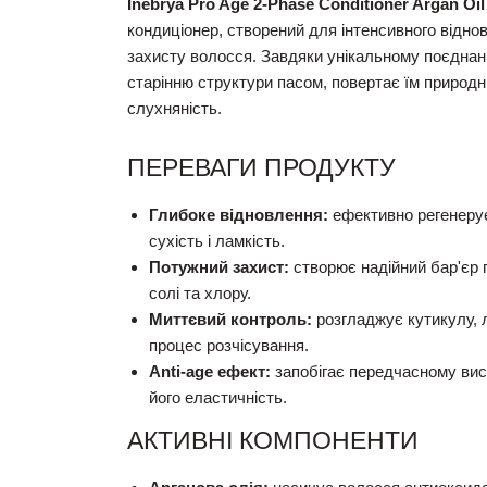
Inebrya Pro Age 2-Phase Conditioner Argan Oil
кондиціонер, створений для інтенсивного відно
захисту волосся. Завдяки унікальному поєднанн
старінню структури пасом, повертає їм природн
слухняність.
ПЕРЕВАГИ ПРОДУКТУ
Глибоке відновлення:
ефективно регенерує
сухість і ламкість.
Потужний захист:
створює надійний бар'єр 
солі та хлору.
Миттєвий контроль:
розгладжує кутикулу, л
процес розчісування.
Anti-age ефект:
запобігає передчасному вис
його еластичність.
АКТИВНІ КОМПОНЕНТИ