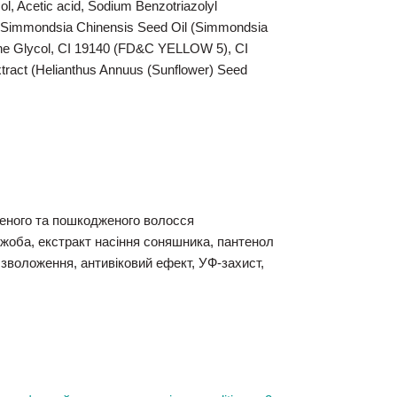
ol, Acetic acid, Sodium Benzotriazolyl
l, Simmondsia Chinensis Seed Oil (Simmondsia
lene Glycol, CI 19140 (FD&C YELLOW 5), CI
ract (Helianthus Annuus (Sunflower) Seed
женого та пошкодженого волосся
ожоба, екстракт насіння соняшника, пантенол
зволоження, антивіковий ефект, УФ-захист,