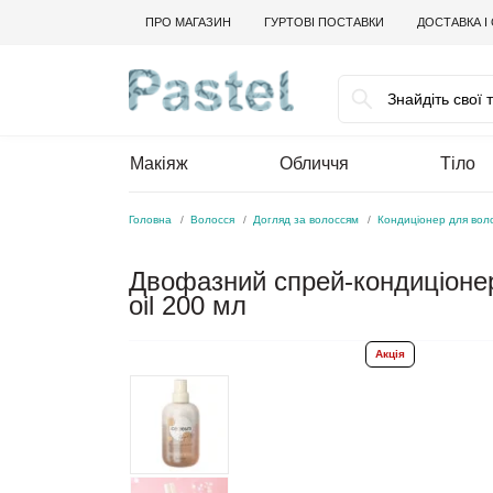
ПРО МАГАЗИН
ГУРТОВІ ПОСТАВКИ
ДОСТАВКА І
Макіяж
Обличчя
Тіло
Головна
Волосся
Догляд за волоссям
Кондиціонер для вол
Двофазний спрей-кондиціонер 
oil 200 мл
Акція