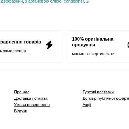
,
двофазний
,
з аргановою олією
,
conditioner
,
2-
100% оригінальна
правлення товарів
продукція
нь замовлення
маємо всі сертифікати
Про нас
Гуртові поставки
Доставка і оплата
Договір публічної оферт
Умови повернення
Акції
Відгуки