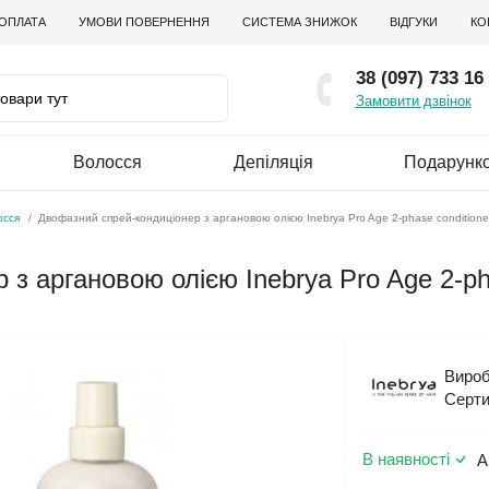
 ОПЛАТА
УМОВИ ПОВЕРНЕННЯ
СИСТЕМА ЗНИЖОК
ВІДГУКИ
КО
38 (097) 733 16
Замовити дзвінок
Волосся
Депіляція
Подарунко
осся
Двофазний спрей-кондиціонер з аргановою олією Inebrya Pro Age 2-phase conditioner
з аргановою олією Inebrya Pro Age 2-pha
Вироб
Серти
В наявності
А