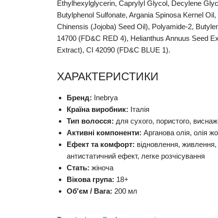
Ethylhexylglycerin, Caprylyl Glycol, Decylene Glyc
Butylphenol Sulfonate, Argania Spinosa Kernel Oi
Chinensis (Jojoba) Seed Oil), Polyamide-2, Buty
14700 (FD&C RED 4), Helianthus Annuus Seed Ext
Extract), CI 42090 (FD&C BLUE 1).
ХАРАКТЕРИСТИКИ
Бренд:
Inebrya
Країна виробник:
Італія
Тип волосся:
для сухого, пористого, висна
Активні компоненти:
Арганова олія, олія ж
Ефект та комфорт:
відновлення, живлення, 
антистатичний ефект, легке розчісування
Стать:
жіноча
Вікова група:
18+
Об'єм / Вага:
200 мл