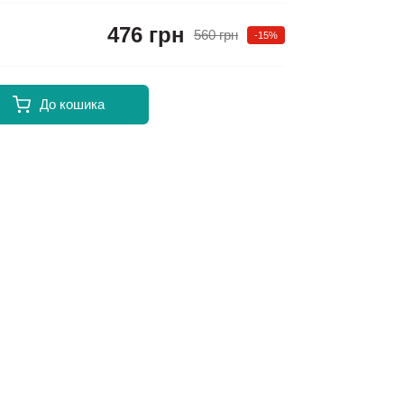
476 грн
560 грн
-15%
До кошика