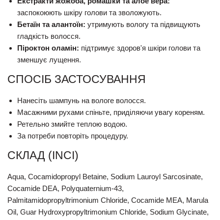
Екстракти жожоба, ромашки та алое вера:
заспокоюють шкіру голови та зволожують.
Бетаїн та алантоїн:
утримують вологу та підвищують
гладкість волосся.
Піроктон оламін:
підтримує здоров'я шкіри голови та
зменшує лущення.
СПОСІБ ЗАСТОСУВАННЯ
Нанесіть шампунь на вологе волосся.
Масажними рухами спіньте, приділяючи увагу кореням.
Ретельно змийте теплою водою.
За потреби повторіть процедуру.
СКЛАД (INCI)
Aqua, Cocamidopropyl Betaine, Sodium Lauroyl Sarcosinate,
Cocamide DEA, Polyquaternium-43,
Palmitamidopropyltrimonium Chloride, Cocamide MEA, Marula
Oil, Guar Hydroxypropyltrimonium Chloride, Sodium Glycinate,