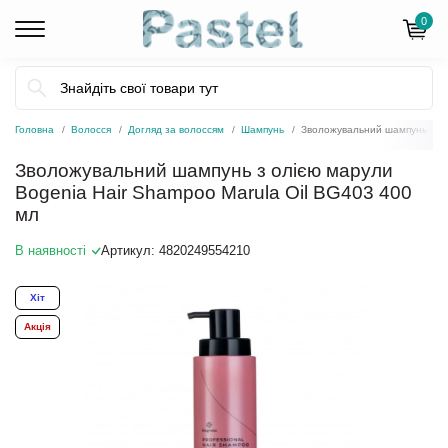
0
Головна
Волосся
Догляд за волоссям
Шампунь
Зволожувальний шампунь з ол
Зволожувальний шампунь з олією марули
Bogenia Hair Shampoo Marula Oil BG403 400
мл
В наявності
Артикул:
4820249554210
Хіт
Акція