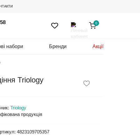
НТАКТИ
 58
0
ві набори
Бренди
Акції
л
ння Triology
ник:
Triology
фікована продукція
ртикул:
4823109705357