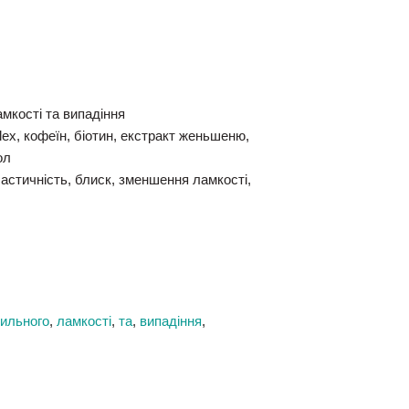
мкості та випадіння
lex, кофеїн, біотин, екстракт женьшеню,
ол
ластичність, блиск, зменшення ламкості,
ильного
,
ламкості
,
та
,
випадіння
,