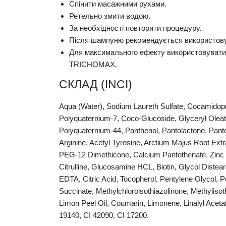
Спінити масажними рухами.
Ретельно змити водою.
За необхідності повторити процедуру.
Після шампуню рекомендується використо
Для максимального ефекту використовувати у
TRICHOMAX.
СКЛАД (INCI)
Aqua (Water), Sodium Laureth Sulfate, Cocamidopr
Polyquaternium-7, Coco-Glucoside, Glyceryl Oleat
Polyquaternium-44, Panthenol, Pantolactone, Panto
Arginine, Acetyl Tyrosine, Arctium Majus Root Ext
PEG-12 Dimethicone, Calcium Pantothenate, Zinc 
Citrulline, Glucosamine HCL, Biotin, Glycol Dist
EDTA, Citric Acid, Tocopherol, Pentylene Glycol, 
Succinate, Methylchloroisothiazolinone, Methylisot
Limon Peel Oil, Coumarin, Limonene, Linalyl Aceta
19140, CI 42090, CI 17200.