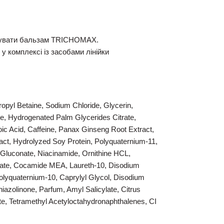
вувати бальзам TRICHOMAX.
 комплексі із засобами лінійки
opyl Betaine, Sodium Chloride, Glycerin,
e, Hydrogenated Palm Glycerides Citrate,
ic Acid, Caffeine, Panax Ginseng Root Extract,
ract, Hydrolyzed Soy Protein, Polyquaternium-11,
Gluconate, Niacinamide, Ornithine HCL,
earate, Cocamide MEA, Laureth-10, Disodium
Polyquaternium-10, Caprylyl Glycol, Disodium
hiazolinone, Parfum, Amyl Salicylate, Citrus
te, Tetramethyl Acetyloctahydronaphthalenes, CI