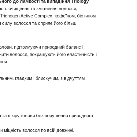
го до ламкості та випадіння Triology
ного очищення та зміцнення волосся,
Trichogen Active Complex, кофеїном, біотином
 силу волосся та сприяє його більш
голови, підтримуючи природний баланс і
ити волосся, покращують його еластичність і
ння.
ьним, гладким і блискучим, з відчуттям
 та шкіру голови без порушення природного
 міцність волосся по всій довжині.