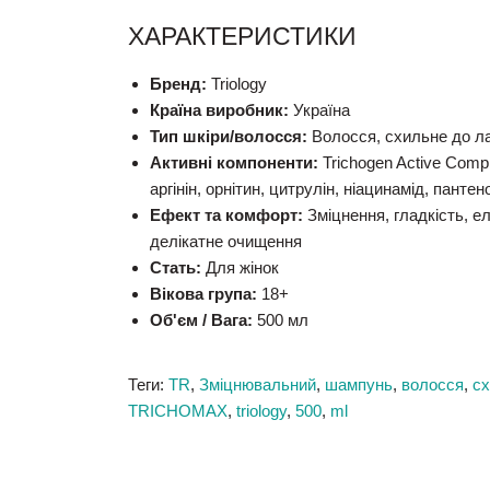
ХАРАКТЕРИСТИКИ
Бренд:
Triology
Країна виробник:
Україна
Тип шкіри/волосся:
Волосся, схильне до ла
Активні компоненти:
Trichogen Active Comp
аргінін, орнітин, цитрулін, ніацинамід, пантен
Ефект та комфорт:
Зміцнення, гладкість, е
делікатне очищення
Стать:
Для жінок
Вікова група:
18+
Об'єм / Вага:
500 мл
Теги:
TR
,
Зміцнювальний
,
шампунь
,
волосся
,
сх
TRICHOMAX
,
triology
,
500
,
ml