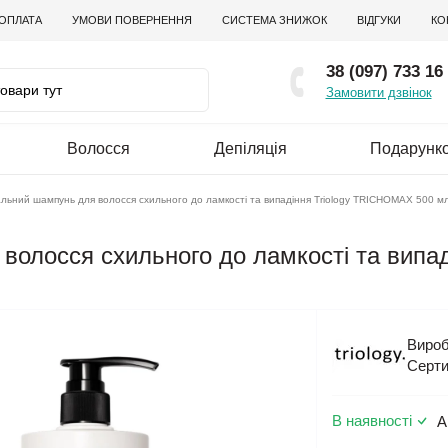
 ОПЛАТА
УМОВИ ПОВЕРНЕННЯ
СИСТЕМА ЗНИЖОК
ВІДГУКИ
КО
38 (097) 733 16
Замовити дзвінок
Волосся
Депіляція
Подарунко
льний шампунь для волосся схильного до ламкості та випадіння Triology TRICHOMAX 500 м
олосся схильного до ламкості та випаді
Вироб
Серти
В наявності
А