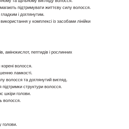
чному та щільному вигляду волосся.
магають підтримувати життєву силу волосся.
гладким і доглянутим.
икористання у комплексі із засобами лінійки
в, амінокислот, пептидів і рослинних
 корені волосся.
шенню ламкості.
у волосся та доглянутий вигляд.
ля підтримки структури волосся.
с шкіри голови.
ь волосся.
 голови.