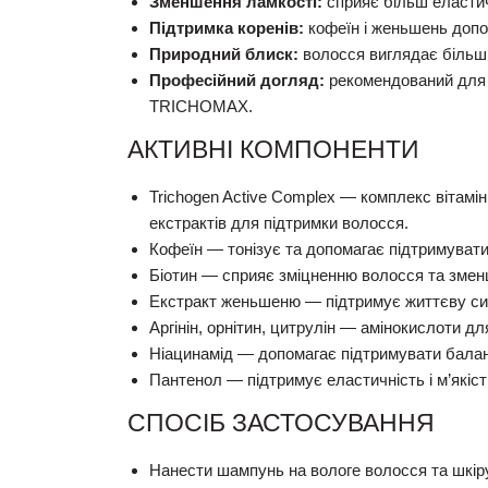
Зменшення ламкості:
сприяє більш еласти
Підтримка коренів:
кофеїн і женьшень допо
Природний блиск:
волосся виглядає більш 
Професійний догляд:
рекомендований для в
TRICHOMAX.
АКТИВНІ КОМПОНЕНТИ
Trichogen Active Complex — комплекс вітаміні
екстрактів для підтримки волосся.
Кофеїн — тонізує та допомагає підтримувати
Біотин — сприяє зміцненню волосся та змен
Екстракт женьшеню — підтримує життєву сил
Аргінін, орнітин, цитрулін — амінокислоти д
Ніацинамід — допомагає підтримувати балан
Пантенол — підтримує еластичність і м’якіст
СПОСІБ ЗАСТОСУВАННЯ
Нанести шампунь на вологе волосся та шкіру