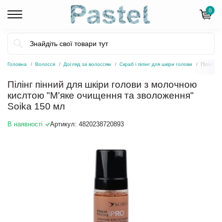
0
Головна
Волосся
Догляд за волоссям
Скраб і пілінг для шкіри голови
Пілінг п
Пілінг пінний для шкіри голови з молочною
кислтою "М'яке очищення та зволоження"
Soika 150 мл
В наявності
Артикул:
4820238720893