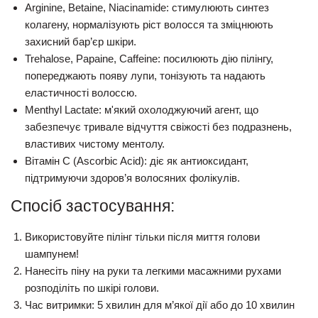
Arginine, Betaine, Niacinamide:
стимулюють синтез
колагену, нормалізують ріст волосся та зміцнюють
захисний бар’єр шкіри.
Trehalose, Papaine, Caffeine:
посилюють дію пілінгу,
попереджають появу лупи, тонізують та надають
еластичності волоссю.
Menthyl Lactate:
м'який охолоджуючий агент, що
забезпечує тривале відчуття свіжості без подразнень,
властивих чистому ментолу.
Вітамін С (Ascorbic Acid):
діє як антиоксидант,
підтримуючи здоров’я волосяних фолікулів.
Спосіб застосування:
Використовуйте пілінг
тільки після миття голови
шампунем
!
Нанесіть піну на руки та легкими масажними рухами
розподіліть по шкірі голови.
Час витримки:
5 хвилин для м’якої дії або до 10 хвилин