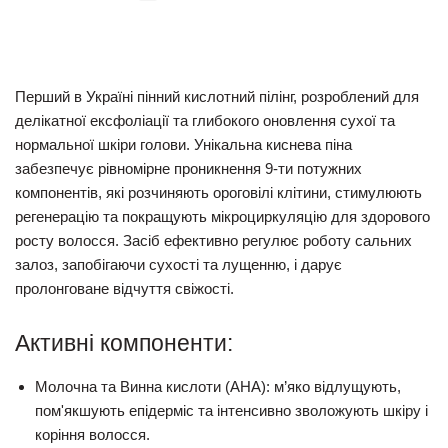
Перший в Україні пінний кислотний пілінг, розроблений для
делікатної ексфоліації та глибокого оновлення сухої та
нормальної шкіри голови. Унікальна киснева піна
забезпечує рівномірне проникнення
9-ти потужних
компонентів
, які розчиняють ороговілі клітини, стимулюють
регенерацію та покращують мікроциркуляцію для здорового
росту волосся. Засіб ефективно регулює роботу сальних
залоз, запобігаючи сухості та лущенню, і дарує
пролонговане відчуття свіжості.
Активні компоненти:
Молочна та Винна кислоти (AHA):
м’яко відлущують,
пом'якшують епідерміс та інтенсивно зволожують шкіру і
коріння волосся.