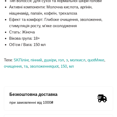
Тип волосся:
Для сухої та нормальної шкіри голови
Активні компоненти:
Молочна кислота, аргінін,
ніацинамід, папаїн, кофеїн, трехалоза
Ефект та комфорт:
Глибоке очищення, зволоження,
стимуляція росту, м'яке охолодження
Стать:
Жіноча
Вікова група:
18+
Об'єм / Вага:
150 мл
Теги:
SKПілінг
,
пінний
,
дшкіри
,
гол
,
з
,
молкисл
,
quotМяке
,
очищення
,
та
,
зволоженняquot
,
150
,
мл
Безкоштовна доставка
при замовленні від 1000₴