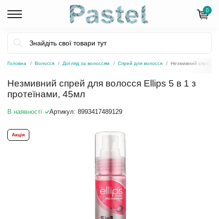
0
Головна
Волосся
Догляд за волоссям
Спрей для волосся
Незмивний спрей для
Незмивний спрей для волосся Ellips 5 в 1 з
протеїнами, 45мл
В наявності
Артикул:
8993417489129
Акція