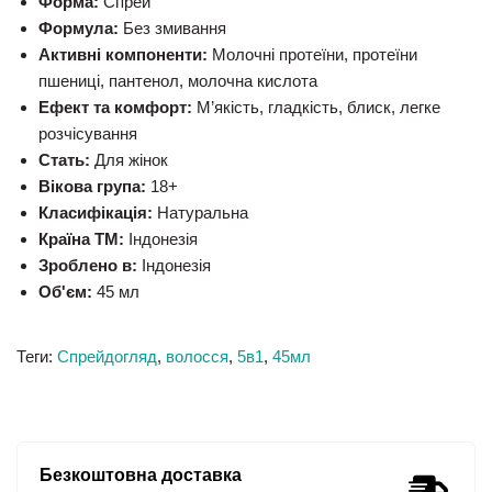
Форма:
Спрей
Формула:
Без змивання
Активні компоненти:
Молочні протеїни, протеїни
пшениці, пантенол, молочна кислота
Ефект та комфорт:
М’якість, гладкість, блиск, легке
розчісування
Стать:
Для жінок
Вікова група:
18+
Класифікація:
Натуральна
Країна ТМ:
Індонезія
Зроблено в:
Індонезія
Об'єм:
45 мл
Теги:
Спрейдогляд
,
волосся
,
5в1
,
45мл
Безкоштовна доставка