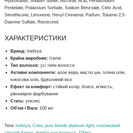
Hydrosulfite, Sodium Sulfite, Ascorbic Acid, Pentasodium
Pentetate, Potassium Sorbate, Sodium Benzoate, Citric Acid,
Simethicone, Limonene, Hexyl Cinnamal, Parfum, Toluene-2,5-
Diamine Sulfate, Resorcinol.
ХАРАКТЕРИСТИКИ
Бренд:
Inebrya
Країна виробник:
Італія
Тип волосся:
усі типи волосся
Активні компоненти:
алое вера, масло ши, лляна олія,
кокосова олія, бджолиний віск
Ефект та комфорт:
стійкий колір, блиск, м’якість,
рівномірне фарбування
Стать:
унісекс
Об'єм / Вага:
100 мл
Теги:
Inebrya
,
Color
,
pure blonde platinum light
,
платиновий
світлий блонд
,
фарба для волосся
,
100мл