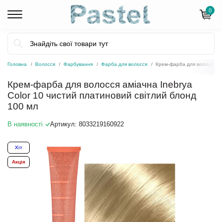
0
Головна
Волосся
Фарбування
Фарба для волосся
Крем-фарба для волосся ам
Крем-фарба для волосся аміачна Inebrya
Color 10 чистий платиновий світлий блонд
100 мл
В наявності
Артикул:
8033219160922
Хіт
Акція