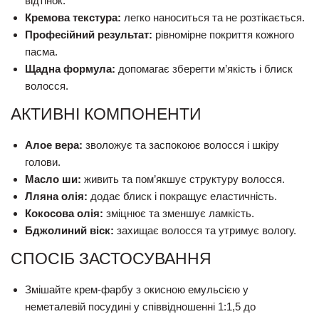
відтінок.
Кремова текстура:
легко наноситься та не розтікається.
Професійний результат:
рівномірне покриття кожного
пасма.
Щадна формула:
допомагає зберегти м’якість і блиск
волосся.
АКТИВНІ КОМПОНЕНТИ
Алое вера:
зволожує та заспокоює волосся і шкіру
голови.
Масло ши:
живить та пом’якшує структуру волосся.
Лляна олія:
додає блиск і покращує еластичність.
Кокосова олія:
зміцнює та зменшує ламкість.
Бджолиний віск:
захищає волосся та утримує вологу.
СПОСІБ ЗАСТОСУВАННЯ
Змішайте крем-фарбу з окисною емульсією у
неметалевій посудині у співвідношенні 1:1,5 до