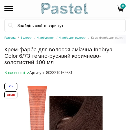
0
Головна
Волосся
Фарбування
Фарба для волосся
Крем-фарба для волосся ам
Крем-фарба для волосся аміачна Inebrya
Color 6/73 темно-русявий коричнево-
золотистий 100 мл
В наявності
Артикул:
8033219162681
Хіт
Акція