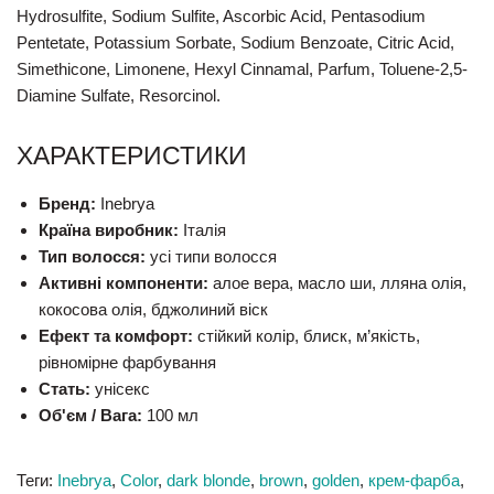
Hydrosulfite, Sodium Sulfite, Ascorbic Acid, Pentasodium
Pentetate, Potassium Sorbate, Sodium Benzoate, Citric Acid,
Simethicone, Limonene, Hexyl Cinnamal, Parfum, Toluene-2,5-
Diamine Sulfate, Resorcinol.
ХАРАКТЕРИСТИКИ
Бренд:
Inebrya
Країна виробник:
Італія
Тип волосся:
усі типи волосся
Активні компоненти:
алое вера, масло ши, лляна олія,
кокосова олія, бджолиний віск
Ефект та комфорт:
стійкий колір, блиск, м’якість,
рівномірне фарбування
Стать:
унісекс
Об'єм / Вага:
100 мл
Теги:
Inebrya
,
Color
,
dark blonde
,
brown
,
golden
,
крем-фарба
,