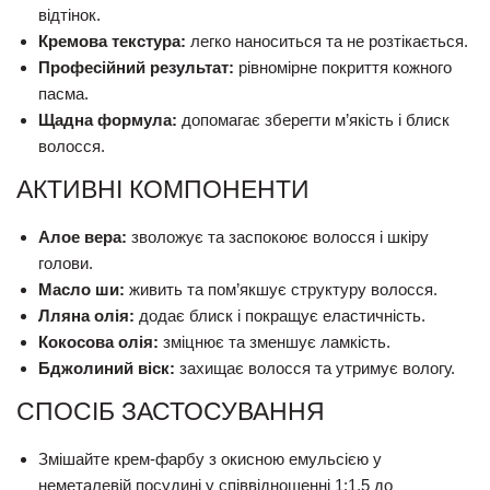
відтінок.
Кремова текстура:
легко наноситься та не розтікається.
Професійний результат:
рівномірне покриття кожного
пасма.
Щадна формула:
допомагає зберегти м’якість і блиск
волосся.
АКТИВНІ КОМПОНЕНТИ
Алое вера:
зволожує та заспокоює волосся і шкіру
голови.
Масло ши:
живить та пом’якшує структуру волосся.
Лляна олія:
додає блиск і покращує еластичність.
Кокосова олія:
зміцнює та зменшує ламкість.
Бджолиний віск:
захищає волосся та утримує вологу.
СПОСІБ ЗАСТОСУВАННЯ
Змішайте крем-фарбу з окисною емульсією у
неметалевій посудині у співвідношенні 1:1,5 до