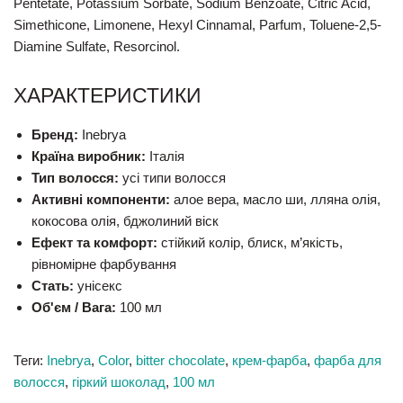
Pentetate, Potassium Sorbate, Sodium Benzoate, Citric Acid,
Simethicone, Limonene, Hexyl Cinnamal, Parfum, Toluene-2,5-
Diamine Sulfate, Resorcinol.
ХАРАКТЕРИСТИКИ
Бренд:
Inebrya
Країна виробник:
Італія
Тип волосся:
усі типи волосся
Активні компоненти:
алое вера, масло ши, лляна олія,
кокосова олія, бджолиний віск
Ефект та комфорт:
стійкий колір, блиск, м’якість,
рівномірне фарбування
Стать:
унісекс
Об'єм / Вага:
100 мл
Теги:
Inebrya
,
Color
,
bitter chocolate
,
крем-фарба
,
фарба для
волосся
,
гіркий шоколад
,
100 мл