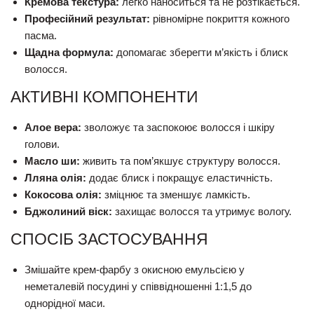
Кремова текстура:
легко наноситься та не розтікається.
Професійний результат:
рівномірне покриття кожного
пасма.
Щадна формула:
допомагає зберегти м’якість і блиск
волосся.
АКТИВНІ КОМПОНЕНТИ
Алое вера:
зволожує та заспокоює волосся і шкіру
голови.
Масло ши:
живить та пом’якшує структуру волосся.
Лляна олія:
додає блиск і покращує еластичність.
Кокосова олія:
зміцнює та зменшує ламкість.
Бджолиний віск:
захищає волосся та утримує вологу.
СПОСІБ ЗАСТОСУВАННЯ
Змішайте крем-фарбу з окисною емульсією у
неметалевій посудині у співвідношенні 1:1,5 до
однорідної маси.