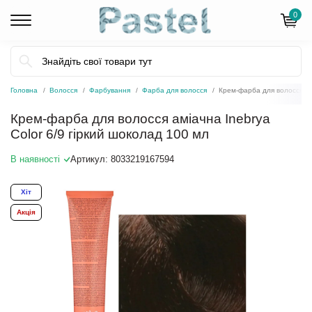
0
Головна
Волосся
Фарбування
Фарба для волосся
Крем-фарба для волосся амі
Крем-фарба для волосся аміачна Inebrya
Color 6/9 гіркий шоколад 100 мл
В наявності
Артикул:
8033219167594
Хіт
Акція