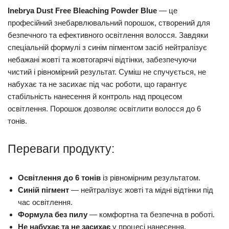
Inebrya Dust Free Bleaching Powder Blue
— це
професійний знебарвлювальний порошок, створений для
безпечного та ефективного освітлення волосся. Завдяки
спеціальній формулі з синім пігментом засіб нейтралізує
небажані жовті та жовтогарячі відтінки, забезпечуючи
чистий і рівномірний результат. Суміш не спучується, не
набухає та не засихає під час роботи, що гарантує
стабільність нанесення й контроль над процесом
освітлення. Порошок дозволяє освітлити волосся до 6
тонів.
Переваги продукту:
Освітлення до 6 тонів
із рівномірним результатом.
Синій пігмент
— нейтралізує жовті та мідні відтінки під
час освітлення.
Формула без пилу
— комфортна та безпечна в роботі.
Не набухає та не засихає
у процесі нанесення.