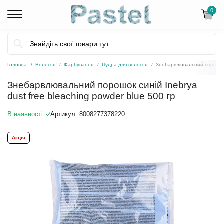
0
Головна
Волосся
Фарбування
Пудра для волосся
Знебарвлювальний порошок с
Знебарвлювальний порошок синій Inebrya
dust free bleaching powder blue 500 гр
В наявності
Артикул:
8008277378220
Акція