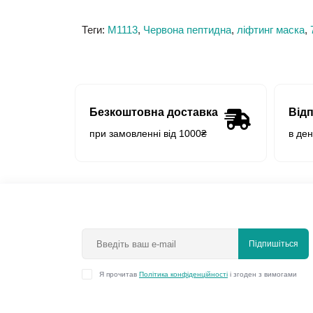
Теги:
М1113
,
Червона пептидна
,
ліфтинг маска
,
Безкоштовна доставка
Від
при замовленні від 1000₴
в де
Підпишіться
Я прочитав
Політика конфіденційності
і згоден з вимогами