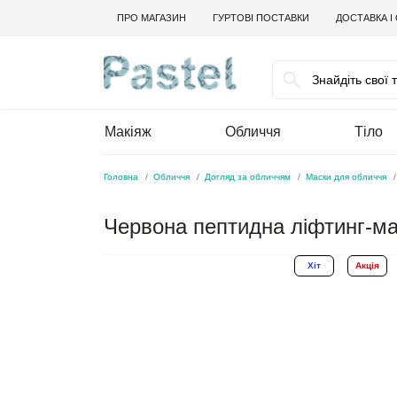
ПРО МАГАЗИН
ГУРТОВІ ПОСТАВКИ
ДОСТАВКА І
Макіяж
Обличчя
Тіло
Головна
Обличчя
Догляд за обличчям
Маски для обличчя
Червона пептидна ліфтинг-ма
Хіт
Акція