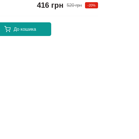
416 грн
520 грн
-20%
До кошика