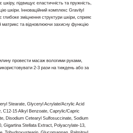
є шкіру, підвищує еластичність та пружність,
ю шкіри. Інноваційний комплекс Gravityl
є глибоке зміцнення структури шкіри, сприяє
ий матрикс та відновлюючи захисну функцію
илину провести масаж вологими руками,
икористовувати 2-3 рази на тиждень або за
ceryl Stearate, Glyceryl Acrylate/Acrylic Acid
 C12-15 Alkyl Benzoate, Caprylic/Capric
ate, Disodium Cetearyl Sulfosuccinate, Sodium
 Gigartina Stellata Extract, Polyacrylate-13,
te, Trihydroxystearin, Glucomannan, Palmitoyl