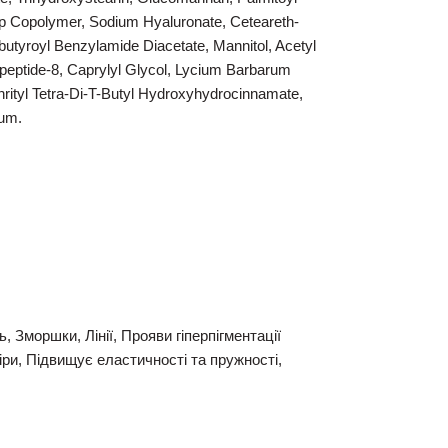
Vp Copolymer, Sodium Hyaluronate, Ceteareth-
butyroyl Benzylamide Diacetate, Mannitol, Acetyl
apeptide-8, Caprylyl Glycol, Lycium Barbarum
thrityl Tetra-Di-T-Butyl Hydroxyhydrocinnamate,
fum.
ь, Зморшки, Лінії, Прояви гіперпігментації
ри, Підвищує еластичності та пружності,