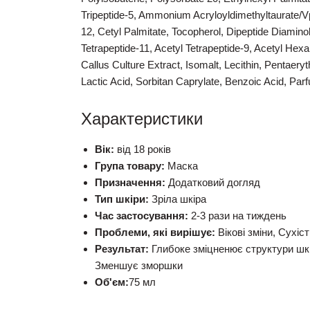
Tripeptide-5, Ammonium Acryloyldimethyltaurate/
12, Cetyl Palmitate, Tocopherol, Dipeptide Diamino
Tetrapeptide-11, Acetyl Tetrapeptide-9, Acetyl Hex
Callus Culture Extract, Isomalt, Lecithin, Pentaery
Lactic Acid, Sorbitan Caprylate, Benzoic Acid, Par
Характеристики
Вік:
від 18 років
Група товару:
Маска
Призначення:
Додатковий догляд
Тип шкіри:
Зріла шкіра
Час застосування:
2-3 рази на тиждень
Проблеми, які вирішує:
Вікові зміни, Сухіст
Результат:
Глибоке зміцненює структури шкі
Зменшує зморшки
Об'єм:
75 мл