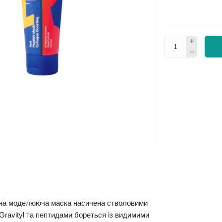
на моделююча маска насичена стволовими
Gravityl та пептидами бореться із видимими