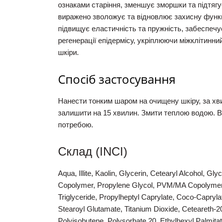
ознаками старіння, зменшує зморшки та підтягу
виражено зволожує та відновлює захисну функці
підвищує еластичність та пружність, забеспечу
регенерації епідермісу, укріплюючи міжклітинн
шкіри.
Спосіб застосування
Нанести тонким шаром на очищену шкіру, за хв
залишити на 15 хвилин. Змити теплою водою. В
потребою.
Склад (INCI)
Aqua, Illite, Kaolin, Glycerin, Cetearyl Alcohol, Gly
Copolymer, Propylene Glycol, PVM/MA Copolymer,
Triglyceride, Propylheptyl Caprylate, Coco-Capryl
Stearoyl Glutamate, Titanium Dioxide, Ceteareth-20,
Polyisobutene, Polysorbate 20, Ethylhexyl Palmita