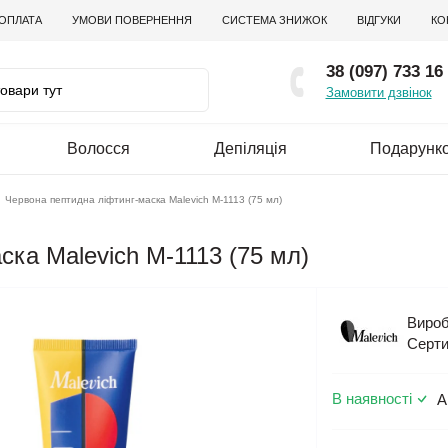
 ОПЛАТА
УМОВИ ПОВЕРНЕННЯ
СИСТЕМА ЗНИЖОК
ВІДГУКИ
КО
38 (097) 733 16
Замовити дзвінок
Волосся
Депіляція
Подарунко
Червона пептидна ліфтинг-маска Malevich М-1113 (75 мл)
ска Malevich М-1113 (75 мл)
Вироб
Серти
В наявності
А