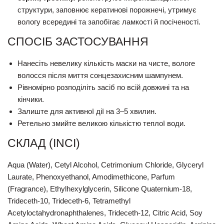
структури, заповнює кератинові порожнечі, утримує
вологу всередині та запобігає ламкості й посіченості.
СПОСІБ ЗАСТОСУВАННЯ
Нанесіть невелику кількість маски на чисте, вологе
волосся після миття сонцезахисним шампунем.
Рівномірно розподіліть засіб по всій довжині та на
кінчики.
Залиште для активної дії на 3–5 хвилин.
Ретельно змийте великою кількістю теплої води.
СКЛАД (INCI)
Aqua (Water), Cetyl Alcohol, Cetrimonium Chloride, Glyceryl
Laurate, Phenoxyethanol, Amodimethicone, Parfum
(Fragrance), Ethylhexylglycerin, Silicone Quaternium-18,
Trideceth-10, Trideceth-6, Tetramethyl
Acetyloctahydronaphthalenes, Trideceth-12, Citric Acid, Soy