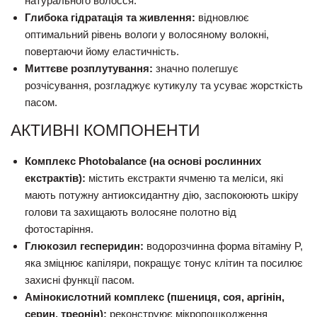
натурального волосся.
Глибока гідратація та живлення:
відновлює
оптимальний рівень вологи у волосяному волокні,
повертаючи йому еластичність.
Миттєве розплутування:
значно полегшує
розчісування, розгладжує кутикулу та усуває жорсткість
пасом.
АКТИВНІ КОМПОНЕНТИ
Комплекс Photobalance (на основі рослинних
екстрактів):
містить екстракти ячменю та меліси, які
мають потужну антиоксидантну дію, заспокоюють шкіру
голови та захищають волосяне полотно від
фотостаріння.
Глюкозил гесперидин:
водорозчинна форма вітаміну P,
яка зміцнює капіляри, покращує тонус клітин та посилює
захисні функції пасом.
Амінокислотний комплекс (пшениця, соя, аргінін,
серин, треонін):
реконструює мікропошкодження