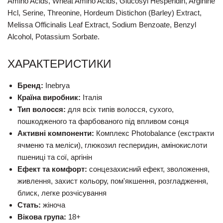
Amino Acids, Wheat Amino Acids, Glucosyl Hesperidin, Arginine
Hcl, Serine, Threonine, Hordeum Distichon (Barley) Extract,
Melissa Officinalis Leaf Extract, Sodium Benzoate, Benzyl
Alcohol, Potassium Sorbate.
ХАРАКТЕРИСТИКИ
Бренд:
Inebrya
Країна виробник:
Італія
Тип волосся:
для всіх типів волосся, сухого,
пошкодженого та фарбованого під впливом сонця
Активні компоненти:
Комплекс Photobalance (екстракти
ячменю та меліси), глюкозил гесперидин, амінокислоти
пшениці та сої, аргінін
Ефект та комфорт:
сонцезахисний ефект, зволоження,
живлення, захист кольору, пом'якшення, розгладження,
блиск, легке розчісування
Стать:
жіноча
Вікова група:
18+