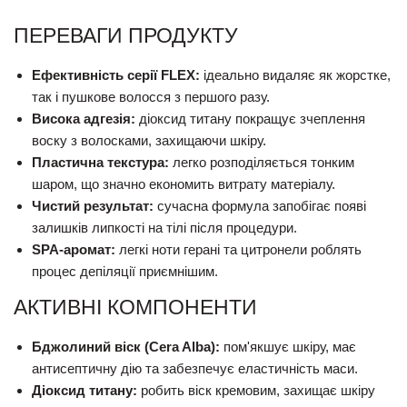
ПЕРЕВАГИ ПРОДУКТУ
Ефективність серії FLEX:
ідеально видаляє як жорстке,
так і пушкове волосся з першого разу.
Висока адгезія:
діоксид титану покращує зчеплення
воску з волосками, захищаючи шкіру.
Пластична текстура:
легко розподіляється тонким
шаром, що значно економить витрату матеріалу.
Чистий результат:
сучасна формула запобігає появі
залишків липкості на тілі після процедури.
SPA-аромат:
легкі ноти герані та цитронели роблять
процес депіляції приємнішим.
АКТИВНІ КОМПОНЕНТИ
Бджолиний віск (Cera Alba):
пом'якшує шкіру, має
антисептичну дію та забезпечує еластичність маси.
Діоксид титану:
робить віск кремовим, захищає шкіру