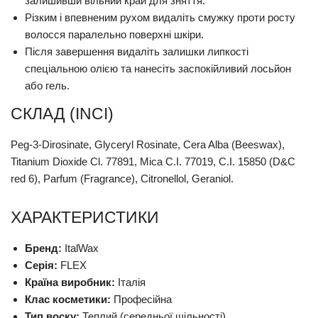
залишивши вільний край для зняття.
Різким і впевненим рухом видаліть смужку проти росту
волосся паралельно поверхні шкіри.
Після завершення видаліть залишки липкості
спеціальною олією та нанесіть заспокійливий лосьйон
або гель.
СКЛАД (INCI)
Peg-3-Dirosinate, Glyceryl Rosinate, Cera Alba (Beeswax),
Titanium Dioxide Cl. 77891, Mica C.I. 77019, C.I. 15850 (D&C
red 6), Parfum (Fragrance), Citronellol, Geraniol.
ХАРАКТЕРИСТИКИ
Бренд:
ItalWax
Серія:
FLEX
Країна виробник:
Італія
Клас косметики:
Професійна
Тип воску:
Теплий (середньої щільності)