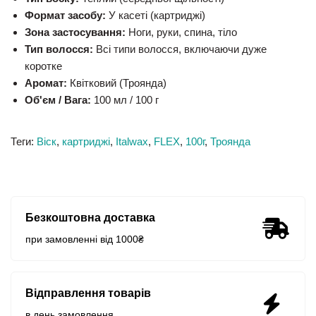
Формат засобу:
У касеті (картриджі)
Зона застосування:
Ноги, руки, спина, тіло
Тип волосся:
Всі типи волосся, включаючи дуже
коротке
Аромат:
Квітковий (Троянда)
Об'єм / Вага:
100 мл / 100 г
Теги:
Віск
,
картриджі
,
Italwax
,
FLEX
,
100г
,
Троянда
Безкоштовна доставка
при замовленні від 1000₴
Відправлення товарів
в день замовлення