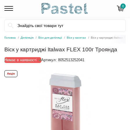
0
Головна
Депіляція
Віск для депіляціі
Віск у касетах
Віск у картриджі Italwax FL
Віск у картриджі Italwax FLEX 100г Троянда
Немає в наявності
Артикул:
8052513252041
Акція