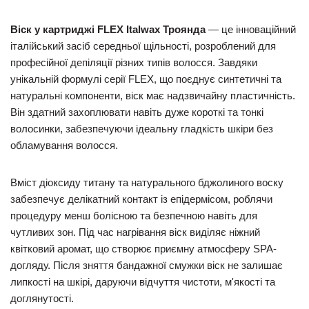
Віск у картриджі FLEX Italwax Троянда
— це інноваційний
італійський засіб середньої щільності, розроблений для
професійної депіляції різних типів волосся. Завдяки
унікальній формулі серії FLEX, що поєднує синтетичні та
натуральні компоненти, віск має надзвичайну пластичність.
Він здатний захоплювати навіть дуже короткі та тонкі
волосинки, забезпечуючи ідеальну гладкість шкіри без
обламування волосся.
Вміст діоксиду титану та натурального бджолиного воску
забезпечує делікатний контакт із епідермісом, роблячи
процедуру менш болісною та безпечною навіть для
чутливих зон. Під час нагрівання віск виділяє ніжний
квітковий аромат, що створює приємну атмосферу SPA-
догляду. Після зняття бандажної смужки віск не залишає
липкості на шкірі, даруючи відчуття чистоти, м'якості та
доглянутості.