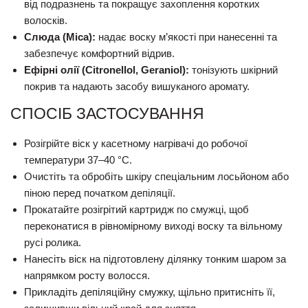
від подразнень та покращує захоплення коротких
волосків.
Слюда (Mica):
надає воску м’якості при нанесенні та
забезпечує комфортний відрив.
Ефірні олії (Citronellol, Geraniol):
тонізують шкірний
покрив та надають засобу вишуканого аромату.
СПОСІБ ЗАСТОСУВАННЯ
Розігрійте віск у касетному нагрівачі до робочої
температури 37–40 °C.
Очистіть та обробіть шкіру спеціальним лосьйоном або
піною перед початком депіляції.
Прокатайте розігрітий картридж по смужці, щоб
переконатися в рівномірному виході воску та вільному
русі ролика.
Нанесіть віск на підготовлену ділянку тонким шаром за
напрямком росту волосся.
Прикладіть депіляційну смужку, щільно притисніть її,