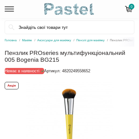
0
Головна
Макіяж
Аксесуари для макіяжу
Пензлі для макіяжу
Пензлик PROseries
Пензлик PROseries мультифункціональний
005 Bogenia BG215
Немає в наявності
Артикул:
4820249558652
Акція