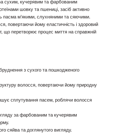
 за сухим, кучерявим та фарбованим
теїнами шовку та пшениці, засіб активно
ть пасма м’якими, слухняними та сяючими.
я, повертаючи йому еластичність і здоровий
, що перетворює процес миття на справжній
руднення з сухого та пошкодженого
руктуру волосся, повертаючи йому природну
шує сплутування пасем, роблячи волосся
огляду за фарбованим та кучерявим
орму.
го сяйва та доглянутого вигляду.