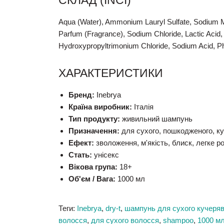
СКЛАД (INCI)
Aqua (Water), Ammonium Lauryl Sulfate, Sodium 
Parfum (Fragrance), Sodium Chloride, Lactic Acid
Hydroxypropyltrimonium Chloride, Sodium Acid, P
ХАРАКТЕРИСТИКИ
Бренд:
Inebrya
Країна виробник:
Італія
Тип продукту:
живильний шампунь
Призначення:
для сухого, пошкодженого, к
Ефект:
зволоження, м'якість, блиск, легке р
Стать:
унісекс
Вікова група:
18+
Об'єм / Вага:
1000 мл
Теги:
Inebrya
,
dry-t
,
шампунь для сухого кучеряв
волосся
,
для сухого волосся
,
shampoo
,
1000 м