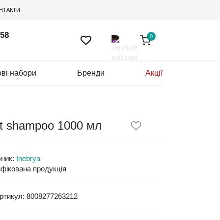
НТАКТИ
 58
0
ві набори
Бренди
Акції
-t shampoo 1000 мл
ник:
Inebrya
фікована продукція
ртикул:
8008277263212