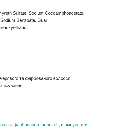
Myreth Sulfate, Sodium Cocoamphoacetate,
, Sodium Benzoate, Guar
henoxyethanol.
учерявого та фарбованого волосся
озчісування
ого та фарбованого волосся
,
шампунь для
л