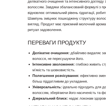
делікатного очищення та інтенсивного догляду
волоссям. Завдяки збалансованій формулі з про
відновлює оптимальний рівень гідратації, роби
Шампунь зміцнює пошкоджену структуру волосс
вигляд. Продукт має приємний молочний аромат
ритуал задоволення.
ПЕРЕВАГИ ПРОДУКТУ
Делікатне очищення:
дбайливо видаляє заб
волосся, не пересушуючи його.
Інтенсивне зволоження:
глибоко живить ст
м'якість та шовковистість.
Полегшення розчісування:
ефективно змен
більш піддатливим до укладання.
Універсальність:
ідеально підходить для д
волоссям, зберігаючи його насиченість та ф
Дзеркальний блиск:
надає локонам здорово