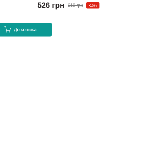
526 грн
618 грн
-15%
До кошика