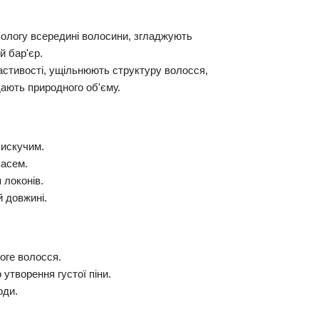
ологу всередині волосини, згладжують
й бар'єр.
стивості, ущільнюють структуру волосся,
ають природного об'єму.
лискучим.
пасем.
 локонів.
й довжині.
оге волосся.
утворення густої піни.
оди.