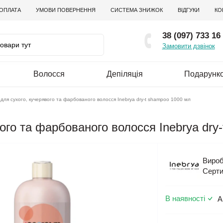
 ОПЛАТА
УМОВИ ПОВЕРНЕННЯ
СИСТЕМА ЗНИЖОК
ВІДГУКИ
КО
38 (097) 733 16
Замовити дзвінок
Волосся
Депіляція
Подарунко
для сухого, кучерявого та фарбованого волосся Inebrya dry-t shampoo 1000 мл
ого та фарбованого волосся Inebrya dry
Вироб
Серти
В наявності
А